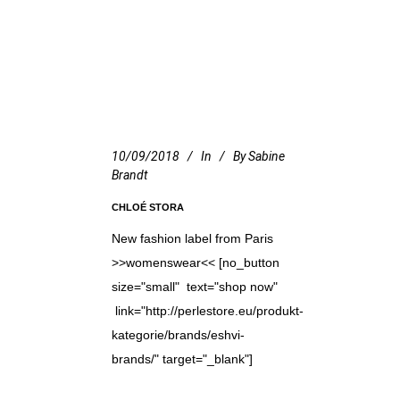
10/09/2018
In
By
Sabine
Brandt
CHLOÉ STORA
New fashion label from Paris
>>womenswear<< [no_button
size="small" text="shop now"
link="http://perlestore.eu/produkt-
kategorie/brands/eshvi-
brands/" target="_blank"]